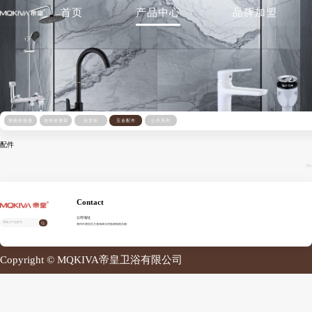
首页
产品中心
品牌加盟
智能坐便器
连体坐便器
浴室柜
五金配件
公共系列
配件
No
Contact
公司地址
潮州市潮安区古巷镇崎头村振潮南路东侧
Copyright © MQKIVA帝皇卫浴有限公司