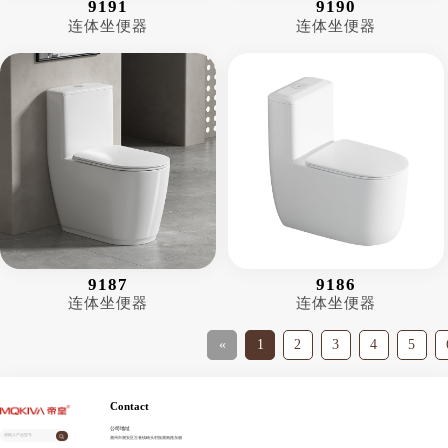
9191
9190
连体坐便器
连体坐便器
9187
9186
连体坐便器
连体坐便器
«
1
2
3
4
5
Contact
公司地址
潮州市潮安区古巷镇崎头村振潮南路东侧