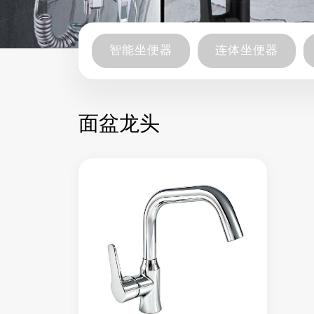
智能坐便器
连体坐便器
面盆龙头