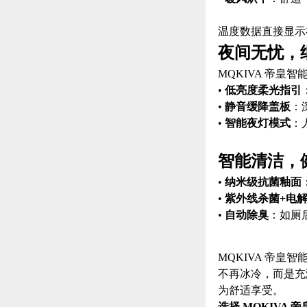
温度数据直接显示
夜间无忧，
MQKIVA 帝皇
•
低亮度柔光指引
•
静音缓降盖板
：
•
智能夜灯模式
：
智能清洁，
•
纳米级抗菌釉面
•
紫外线杀菌
+电
•
自动除臭
：如厕
MQKIVA 帝皇
不再冰冷，而是充
为舒适享受。
选择
MQKIVA