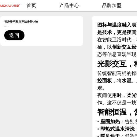
首页
产品中心
品牌加盟
智净美学家 坐享洁净新体验
图标与温度融入表
02-18
是技术，更是夜间
返回
在智能卫浴时代，
桶，以
创新交互设
态等信息直观呈现
光影交互，
传统智能马桶的操
控面板
，将
水温、
观。
夜间使用时，
柔光
作。这不仅是一块
智能恒温，
•
座圈加热
：告别
•
即热式温水清洗
•
暖风烘干
：舒适